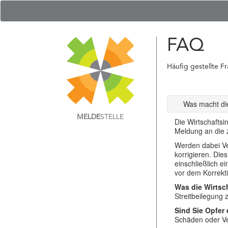
FAQ
Häufig gestellte F
Was macht die
MELDE
STELLE
Die Wirtschaftsi
Meldung an die z
Werden dabei Ver
korrigieren. Die
einschließlich e
vor dem Korrekti
Was die Wirtsch
Streitbeilegung
Sind Sie Opfer
Schäden oder Ver