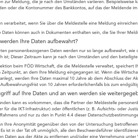
n zur Meldung, die je nach den Umständen variieren. Beispielsweise ka
en oder die Kontonummer des Bankkontos, auf das der Meldende im R
 verarbeitet, wenn Sie über die Meldestelle eine Meldung einreichen
Daten können auch in Dokumenten enthalten sein, die Sie Ihrer Meld
 werden Ihre Daten aufbewahrt?
teten personenbezogenen Daten werden nur so lange aufbewahrt, wie di
ch ist; Dieser Zeitraum kann je nach den Umständen und den beteiligten
pektion beim FÖD Wirtschaft, die die Meldestelle verwaltet, speicher
 Zeitpunkt, an dem Ihre Meldung eingegangen ist. Wenn die Wirtscha
anlegt, werden Ihre Daten maximal 10 Jahre ab dem Abschluss der Akt
Aufbewahrungsfrist von 10 Jahren erforderlichenfalls bis zum endgült
ugriff auf Ihre Daten und an wen werden sie weitergege
nden kann es vorkommen, dass die Partner der Meldestelle personenb
für die IKT-Infrastruktur) oder öffentlichen (z. B. Aufsichts- oder Justi
n Rahmens und nur zu den in Punkt 4.4 dieser Datenschutzbestimmung
nn Ihre Anonymität gegenüber den von der Untersuchung betroffenen 
 Es ist in der Tat oft unmöglich, alle den Beschwerdeführer identifizie
 Daten aus der Akte zu entfernen und/oder eine Vernehmung unter 