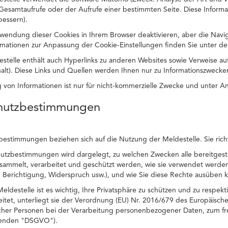
 Gesamtaufrufe oder der Aufrufe einer bestimmten Seite. Diese Inform
bessern).
wendung dieser Cookies in Ihrem Browser deaktivieren, aber die Navi
ormationen zur Anpassung der Cookie-Einstellungen finden Sie unter der
estelle enthält auch Hyperlinks zu anderen Websites sowie Verweise 
halt). Diese Links und Quellen werden Ihnen nur zu Informationszwecken
ng von Informationen ist nur für nicht-kommerzielle Zwecke und unter A
chutzbestimmungen
estimmungen beziehen sich auf die Nutzung der Meldestelle. Sie richte
hutzbestimmungen wird dargelegt, zu welchen Zwecken alle bereitges
esammelt, verarbeitet und geschützt werden, wie sie verwendet werden
 Berichtigung, Widerspruch usw.), und wie Sie diese Rechte ausüben 
eldestelle ist es wichtig, Ihre Privatsphäre zu schützen und zu respe
itet, unterliegt sie der Verordnung (EU) Nr. 2016/679 des Europäisch
icher Personen bei der Verarbeitung personenbezogener Daten, zum fr
genden "DSGVO").