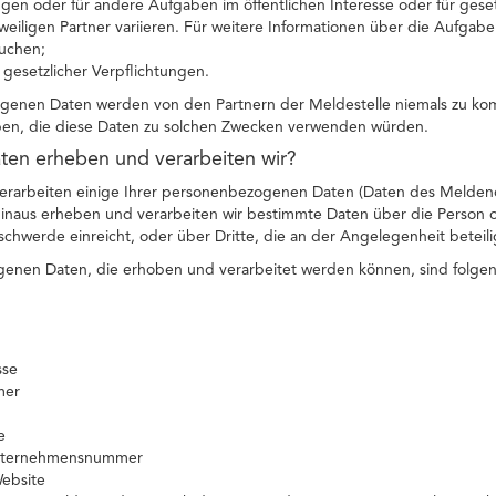
en oder für andere Aufgaben im öffentlichen Interesse oder für gese
eiligen Partner variieren. Für weitere Informationen über die Aufgab
uchen;
g gesetzlicher Verpflichtungen.
genen Daten werden von den Partnern der Meldestelle niemals zu ko
ben, die diese Daten zu solchen Zwecken verwenden würden.
ten erheben und verarbeiten wir?
erarbeiten einige Ihrer personenbezogenen Daten (Daten des Melden
 hinaus erheben und verarbeiten wir bestimmte Daten über die Person
hwerde einreicht, oder über Dritte, die an der Angelegenheit beteilig
enen Daten, die erhoben und verarbeitet werden können, sind folge
sse
mer
e
Unternehmensnummer
Website