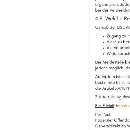
organisieren. Jede
bei der Verwendun
4.8. Welche Re
Gemäß der DSGVO h
Zugang zu I
diese zu ber
die Verarbei
Widerspruch
Die Meldestelle bi
jedoch möglich, da
Außerdem ist es n
bestimmte Einschr
die Artikel XV.10/
Zur Ausübung Ihre
Per E-Mail
:
info.e
Per Post
:
Föderaler Öffentli
Generaldirektion W