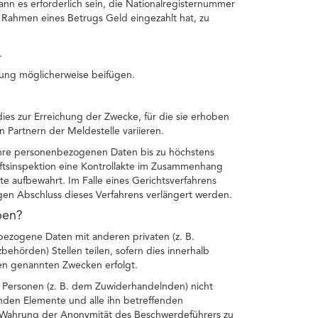
nn es erforderlich sein, die Nationalregisternummer
ahmen eines Betrugs Geld eingezahlt hat, zu
.
ung möglicherweise beifügen.
es zur Erreichung der Zwecke, für die sie erhoben
 Partnern der Meldestelle variieren.
t Ihre personenbezogenen Daten bis zu höchstens
ftsinspektion eine Kontrollakte im Zusammenhang
e aufbewahrt. Im Falle eines Gerichtsverfahrens
igen Abschluss dieses Verfahrens verlängert werden.
ben?
ezogene Daten mit anderen privaten (z. B.
zbehörden) Stellen teilen, sofern dies innerhalb
en genannten Zwecken erfolgt.
Personen (z. B. dem Zuwiderhandelnden) nicht
renden Elemente und alle ihn betreffenden
Wahrung der Anonymität des Beschwerdeführers zu