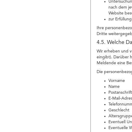
Untersuchung
nach dem jew
Website bes
zur Erfüllun
Ihre personenbezo
Dritte weitergege
4.5. Welche Da
Wir erheben und v
eingibt). Darüber
Meldende eine Besc
Die personenbezog
Vorname
Name
Postanschrift
E-Mail-Adre
Telefonnum
Geschlecht
Altersgrupp
Eventuell 
Eventuelle 