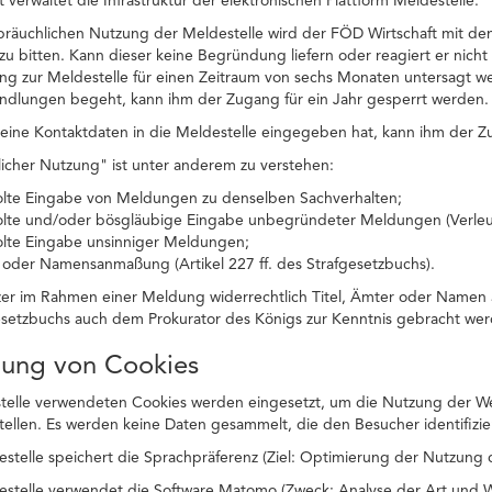
 verwaltet die Infrastruktur der elektronischen Plattform Meldestelle.
ssbräuchlichen Nutzung der Meldestelle wird der FÖD Wirtschaft mit 
zu bitten. Kann dieser keine Begründung liefern oder reagiert er nicht 
ng zur Meldestelle für einen Zeitraum von sechs Monaten untersagt w
andlungen begeht, kann ihm der Zugang für ein Jahr gesperrt werden.
ine Kontaktdaten in die Meldestelle eingegeben hat, kann ihm der Zu
icher Nutzung" ist unter anderem zu verstehen:
olte Eingabe von Meldungen zu denselben Sachverhalten;
olte und/oder bösgläubige Eingabe unbegründeter Meldungen (Verle
olte Eingabe unsinniger Meldungen;
- oder Namensanmaßung (Artikel 227 ff. des Strafgesetzbuchs).
zer im Rahmen einer Meldung widerrechtlich Titel, Ämter oder Namen 
esetzbuchs auch dem Prokurator des Königs zur Kenntnis gebracht wer
dung von Cookies
telle verwendeten Cookies werden eingesetzt, um die Nutzung der Web
stellen. Es werden keine Daten gesammelt, die den Besucher identifizie
estelle speichert die Sprachpräferenz (Ziel: Optimierung der Nutzung 
estelle verwendet die Software Matomo (Zweck: Analyse der Art und We