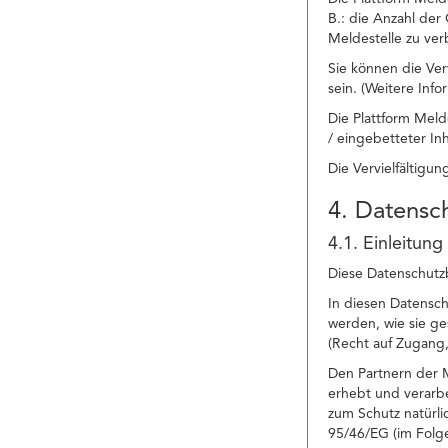
B.: die Anzahl der
Meldestelle zu ver
Sie können die Ver
sein. (Weitere Inf
Die Plattform Meld
/ eingebetteter In
Die Vervielfältigu
4. Datens
4.1. Einleitung
Diese Datenschutzb
In diesen Datensc
werden, wie sie g
(Recht auf Zugang,
Den Partnern der M
erhebt und verarbe
zum Schutz natürl
95/46/EG (im Fol