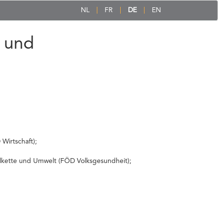
NL
FR
DE
EN
 und
Wirtschaft);
elkette und Umwelt (FÖD Volksgesundheit);