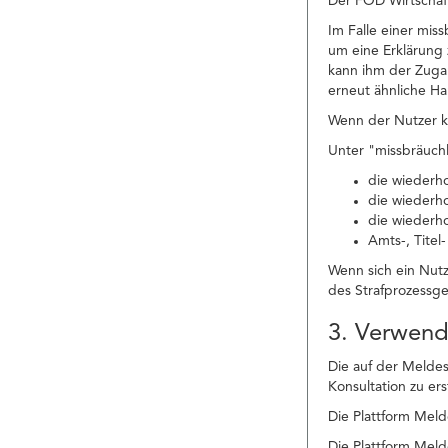
Der FÖD Wirtschaft
Im Falle einer mi
um eine Erklärung 
kann ihm der Zuga
erneut ähnliche H
Wenn der Nutzer ke
Unter "missbräuchl
die wiederh
die wiederh
die wiederh
Amts-, Titel
Wenn sich ein Nut
des Strafprozessg
3. Verwen
Die auf der Meldes
Konsultation zu er
Die Plattform Meld
Die Plattform Meld