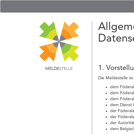
Allgem
Datens
1. Vorstell
MELDE
STELLE
Die Meldestelle ist
dem Föderale
dem Föderal
dem Föderal
dem Dienst f
der Föderal
der Föderala
der Autoritä
dem Belgisch