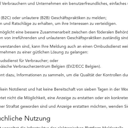
ll Verbrauchern und Unternehmen ein benutzerfreundliches, einfaches u
 (B2C) oder unlautere (B2B) Geschäftspraktiken zu melden;
n und Ratschläge zu erhalten, um ihre Interessen zu verteidigen.
rmöglicht eine bessere Zusammenarbeit zwischen den föderalen Behörd
llen von irreführenden und unlauteren Geschäftspraktiken zuständig sind
nverstanden sind, kann Ihre Meldung auch an einen Ombudsdienst wei
rnehmen zu einer gütlichen Lösung zu gelangen:
dsdienst für Verbraucher; oder
päische Verbraucherzentrum Belgien (EVZ/ECC Belgien).
ent dazu, Informationen zu sammeln, um die Qualität der Kontrollen du
t kein Notdienst und hat keine Bereitschaft von sieben Tagen in der 
tet nicht die Möglichkeit, eine Anzeige zu erstatten oder ein konkrete
er Straftat geworden sind und Anzeige erstatten möchten, wenden Sie
uchliche Nutzung