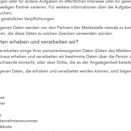
en oder für andere Aufgaben im öffentlichen Interesse oder für gese
eiligen Partner variieren. Für weitere Informationen über die Aufgab
uchen;
g gesetzlicher Verpflichtungen.
genen Daten werden von den Partnern der Meldestelle niemals zu ko
ben, die diese Daten zu solchen Zwecken verwenden würden.
ten erheben und verarbeiten wir?
erarbeiten einige Ihrer personenbezogenen Daten (Daten des Melden
 hinaus erheben und verarbeiten wir bestimmte Daten über die Person
hwerde einreicht, oder über Dritte, die an der Angelegenheit beteilig
enen Daten, die erhoben und verarbeitet werden können, sind folge
sse
mer
e
Unternehmensnummer
Website