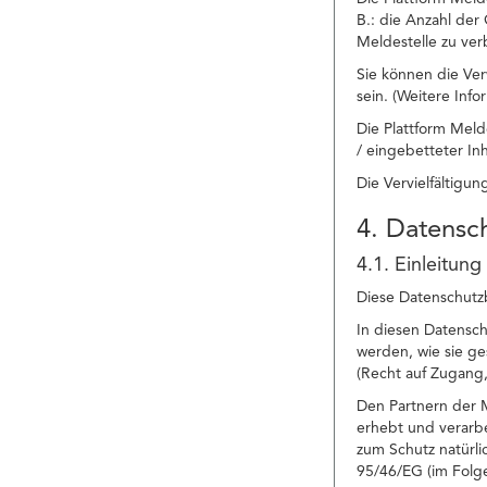
B.: die Anzahl der
Meldestelle zu ver
Sie können die Ver
sein. (Weitere Inf
Die Plattform Meld
/ eingebetteter In
Die Vervielfältigu
4. Datens
4.1. Einleitung
Diese Datenschutzb
In diesen Datensc
werden, wie sie g
(Recht auf Zugang,
Den Partnern der M
erhebt und verarbe
zum Schutz natürl
95/46/EG (im Fol