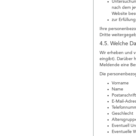
Untersuchung
nach dem jew
Website bes
zur Erfüllun
Ihre personenbezo
Dritte weitergege
4.5. Welche Da
Wir erheben und v
eingibt). Darüber
Meldende eine Besc
Die personenbezog
Vorname
Name
Postanschrift
E-Mail-Adre
Telefonnum
Geschlecht
Altersgrupp
Eventuell 
Eventuelle 