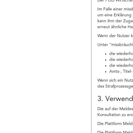
Der FÖD Wirtschaft
Im Falle einer mi
um eine Erklärung 
kann ihm der Zuga
erneut ähnliche H
Wenn der Nutzer ke
Unter "missbräuchl
die wiederh
die wiederh
die wiederh
Amts-, Titel
Wenn sich ein Nut
des Strafprozessg
3. Verwen
Die auf der Meldes
Konsultation zu er
Die Plattform Meld
Die Plattform Meld