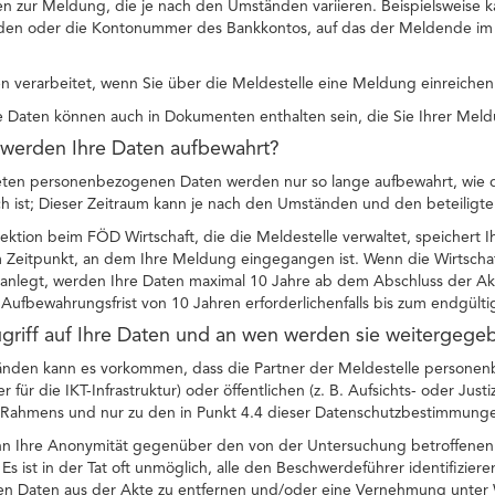
n zur Meldung, die je nach den Umständen variieren. Beispielsweise ka
en oder die Kontonummer des Bankkontos, auf das der Meldende im R
 verarbeitet, wenn Sie über die Meldestelle eine Meldung einreichen
Daten können auch in Dokumenten enthalten sein, die Sie Ihrer Meld
 werden Ihre Daten aufbewahrt?
teten personenbezogenen Daten werden nur so lange aufbewahrt, wie di
ch ist; Dieser Zeitraum kann je nach den Umständen und den beteiligten
pektion beim FÖD Wirtschaft, die die Meldestelle verwaltet, speicher
 Zeitpunkt, an dem Ihre Meldung eingegangen ist. Wenn die Wirtscha
anlegt, werden Ihre Daten maximal 10 Jahre ab dem Abschluss der Akt
Aufbewahrungsfrist von 10 Jahren erforderlichenfalls bis zum endgült
ugriff auf Ihre Daten und an wen werden sie weitergege
nden kann es vorkommen, dass die Partner der Meldestelle personenb
für die IKT-Infrastruktur) oder öffentlichen (z. B. Aufsichts- oder Justi
n Rahmens und nur zu den in Punkt 4.4 dieser Datenschutzbestimmung
nn Ihre Anonymität gegenüber den von der Untersuchung betroffenen 
 Es ist in der Tat oft unmöglich, alle den Beschwerdeführer identifizie
 Daten aus der Akte zu entfernen und/oder eine Vernehmung unter 