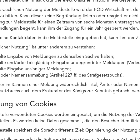
 verwaltet die Infrastruktur der elektronischen Plattform Meldestelle.
ssbräuchlichen Nutzung der Meldestelle wird der FÖD Wirtschaft mit 
zu bitten. Kann dieser keine Begründung liefern oder reagiert er nicht 
ng zur Meldestelle für einen Zeitraum von sechs Monaten untersagt w
andlungen begeht, kann ihm der Zugang für ein Jahr gesperrt werden.
ine Kontaktdaten in die Meldestelle eingegeben hat, kann ihm der Zu
icher Nutzung" ist unter anderem zu verstehen:
olte Eingabe von Meldungen zu denselben Sachverhalten;
olte und/oder bösgläubige Eingabe unbegründeter Meldungen (Verle
olte Eingabe unsinniger Meldungen;
- oder Namensanmaßung (Artikel 227 ff. des Strafgesetzbuchs).
zer im Rahmen einer Meldung widerrechtlich Titel, Ämter oder Namen 
esetzbuchs auch dem Prokurator des Königs zur Kenntnis gebracht wer
dung von Cookies
telle verwendeten Cookies werden eingesetzt, um die Nutzung der Web
stellen. Es werden keine Daten gesammelt, die den Besucher identifizie
estelle speichert die Sprachpräferenz (Ziel: Optimierung der Nutzung 
estelle verwendet die Software Matomo (Zweck: Analyse der Art und We