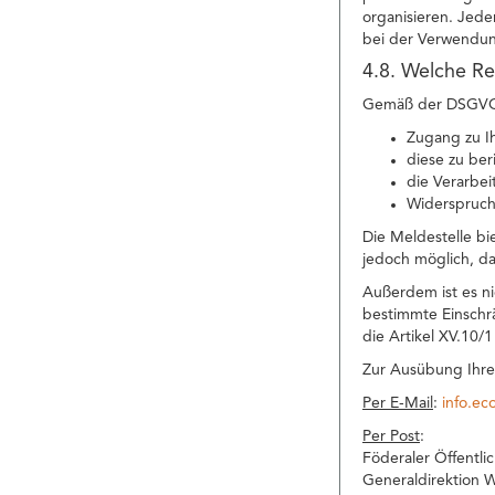
organisieren. Jede
bei der Verwendun
4.8. Welche Re
Gemäß der DSGVO h
Zugang zu I
diese zu ber
die Verarbei
Widerspruch
Die Meldestelle bi
jedoch möglich, da
Außerdem ist es n
bestimmte Einschr
die Artikel XV.10/
Zur Ausübung Ihre
Per E-Mail
:
info.e
Per Post
:
Föderaler Öffentli
Generaldirektion W