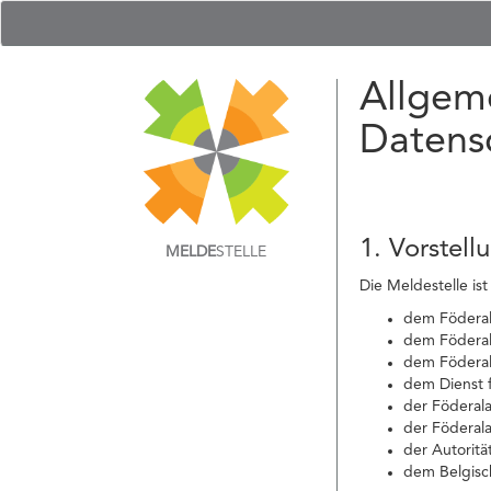
Allgem
Datens
1. Vorstell
MELDE
STELLE
Die Meldestelle ist
dem Föderale
dem Föderal
dem Föderal
dem Dienst f
der Föderal
der Föderala
der Autoritä
dem Belgisch