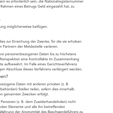
nn es erforderlich sein, die Nationalregisternummer
ahmen eines Betrugs Geld eingezahlt hat, zu
.
ung möglicherweise beifügen.
es zur Erreichung der Zwecke, für die sie erhoben
 Partnern der Meldestelle variieren.
t Ihre personenbezogenen Daten bis zu höchstens
ftsinspektion eine Kontrollakte im Zusammenhang
e aufbewahrt. Im Falle eines Gerichtsverfahrens
igen Abschluss dieses Verfahrens verlängert werden.
ben?
ezogene Daten mit anderen privaten (z. B.
zbehörden) Stellen teilen, sofern dies innerhalb
en genannten Zwecken erfolgt.
Personen (z. B. dem Zuwiderhandelnden) nicht
renden Elemente und alle ihn betreffenden
Wahrung der Anonymität des Beschwerdeführers zu