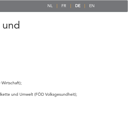
NL
FR
DE
EN
 und
Wirtschaft);
elkette und Umwelt (FÖD Volksgesundheit);