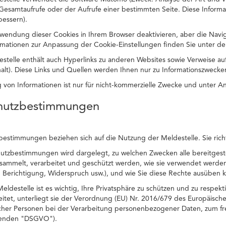
 Gesamtaufrufe oder der Aufrufe einer bestimmten Seite. Diese Inform
bessern).
wendung dieser Cookies in Ihrem Browser deaktivieren, aber die Navi
ormationen zur Anpassung der Cookie-Einstellungen finden Sie unter der
estelle enthält auch Hyperlinks zu anderen Websites sowie Verweise 
halt). Diese Links und Quellen werden Ihnen nur zu Informationszwecken
ng von Informationen ist nur für nicht-kommerzielle Zwecke und unter A
chutzbestimmungen
estimmungen beziehen sich auf die Nutzung der Meldestelle. Sie richte
hutzbestimmungen wird dargelegt, zu welchen Zwecken alle bereitges
esammelt, verarbeitet und geschützt werden, wie sie verwendet werden
 Berichtigung, Widerspruch usw.), und wie Sie diese Rechte ausüben 
eldestelle ist es wichtig, Ihre Privatsphäre zu schützen und zu respe
itet, unterliegt sie der Verordnung (EU) Nr. 2016/679 des Europäisch
icher Personen bei der Verarbeitung personenbezogener Daten, zum fr
genden "DSGVO").