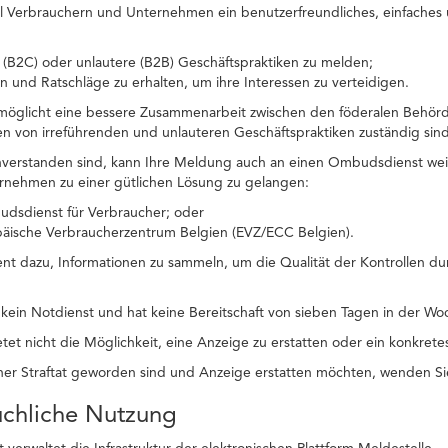
ll Verbrauchern und Unternehmen ein benutzerfreundliches, einfaches u
 (B2C) oder unlautere (B2B) Geschäftspraktiken zu melden;
n und Ratschläge zu erhalten, um ihre Interessen zu verteidigen.
rmöglicht eine bessere Zusammenarbeit zwischen den föderalen Behörd
llen von irreführenden und unlauteren Geschäftspraktiken zuständig sind
nverstanden sind, kann Ihre Meldung auch an einen Ombudsdienst wei
rnehmen zu einer gütlichen Lösung zu gelangen:
dsdienst für Verbraucher; oder
päische Verbraucherzentrum Belgien (EVZ/ECC Belgien).
ent dazu, Informationen zu sammeln, um die Qualität der Kontrollen du
t kein Notdienst und hat keine Bereitschaft von sieben Tagen in der 
tet nicht die Möglichkeit, eine Anzeige zu erstatten oder ein konkrete
er Straftat geworden sind und Anzeige erstatten möchten, wenden Sie
uchliche Nutzung