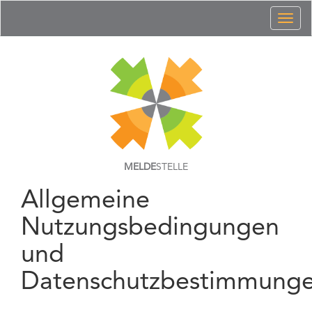
Toggl
naviga
MELDE
STELLE
Allgemeine
Nutzungsbedingungen
und
Datenschutzbestimmung