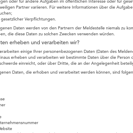
en oder für andere Aufgaben im öffentlichen Interesse oder für gese
eiligen Partner variieren. Für weitere Informationen über die Aufgab
uchen;
g gesetzlicher Verpflichtungen.
genen Daten werden von den Partnern der Meldestelle niemals zu ko
ben, die diese Daten zu solchen Zwecken verwenden würden.
ten erheben und verarbeiten wir?
erarbeiten einige Ihrer personenbezogenen Daten (Daten des Melden
 hinaus erheben und verarbeiten wir bestimmte Daten über die Person
hwerde einreicht, oder über Dritte, die an der Angelegenheit beteilig
enen Daten, die erhoben und verarbeitet werden können, sind folge
sse
mer
e
Unternehmensnummer
Website