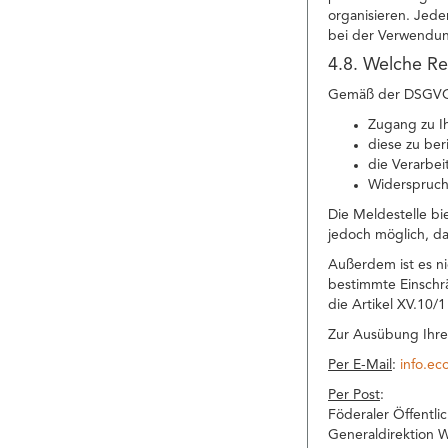
organisieren. Jede
bei der Verwendun
4.8. Welche Re
Gemäß der DSGVO h
Zugang zu I
diese zu ber
die Verarbei
Widerspruch
Die Meldestelle bi
jedoch möglich, da
Außerdem ist es n
bestimmte Einschr
die Artikel XV.10/
Zur Ausübung Ihre
Per E-Mail
:
info.e
Per Post
:
Föderaler Öffentli
Generaldirektion W