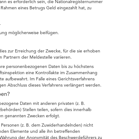
nn es erforderlich sein, die Nationalregisternummer
ahmen eines Betrugs Geld eingezahlt hat, zu
.
ung möglicherweise beifügen.
es zur Erreichung der Zwecke, für die sie erhoben
 Partnern der Meldestelle variieren.
t Ihre personenbezogenen Daten bis zu höchstens
ftsinspektion eine Kontrollakte im Zusammenhang
e aufbewahrt. Im Falle eines Gerichtsverfahrens
igen Abschluss dieses Verfahrens verlängert werden.
ben?
ezogene Daten mit anderen privaten (z. B.
zbehörden) Stellen teilen, sofern dies innerhalb
en genannten Zwecken erfolgt.
Personen (z. B. dem Zuwiderhandelnden) nicht
renden Elemente und alle ihn betreffenden
Wahrung der Anonymität des Beschwerdeführers zu