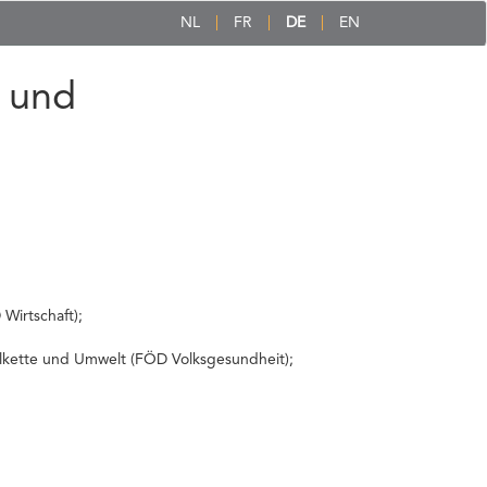
NL
FR
DE
EN
 und
Wirtschaft);
elkette und Umwelt (FÖD Volksgesundheit);