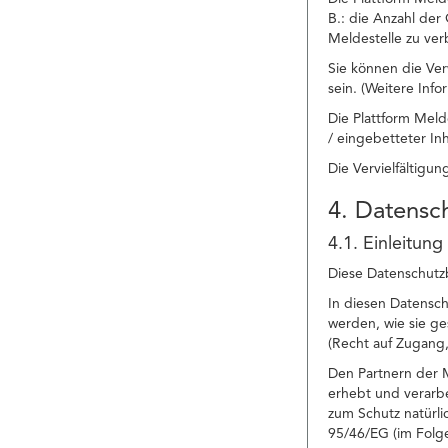
B.: die Anzahl der
Meldestelle zu ver
Sie können die Ver
sein. (Weitere Inf
Die Plattform Meld
/ eingebetteter In
Die Vervielfältigu
4. Datens
4.1. Einleitung
Diese Datenschutzb
In diesen Datensc
werden, wie sie g
(Recht auf Zugang,
Den Partnern der M
erhebt und verarbe
zum Schutz natürl
95/46/EG (im Fol