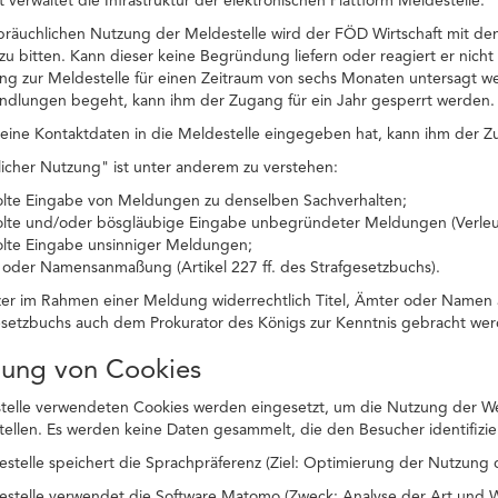
 verwaltet die Infrastruktur der elektronischen Plattform Meldestelle.
ssbräuchlichen Nutzung der Meldestelle wird der FÖD Wirtschaft mit 
zu bitten. Kann dieser keine Begründung liefern oder reagiert er nicht 
ng zur Meldestelle für einen Zeitraum von sechs Monaten untersagt w
andlungen begeht, kann ihm der Zugang für ein Jahr gesperrt werden.
ine Kontaktdaten in die Meldestelle eingegeben hat, kann ihm der Zu
icher Nutzung" ist unter anderem zu verstehen:
olte Eingabe von Meldungen zu denselben Sachverhalten;
olte und/oder bösgläubige Eingabe unbegründeter Meldungen (Verle
olte Eingabe unsinniger Meldungen;
- oder Namensanmaßung (Artikel 227 ff. des Strafgesetzbuchs).
zer im Rahmen einer Meldung widerrechtlich Titel, Ämter oder Namen 
esetzbuchs auch dem Prokurator des Königs zur Kenntnis gebracht wer
dung von Cookies
telle verwendeten Cookies werden eingesetzt, um die Nutzung der Web
stellen. Es werden keine Daten gesammelt, die den Besucher identifizie
estelle speichert die Sprachpräferenz (Ziel: Optimierung der Nutzung 
estelle verwendet die Software Matomo (Zweck: Analyse der Art und We