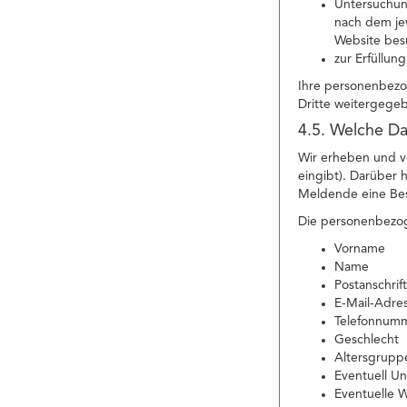
Untersuchung
nach dem jew
Website bes
zur Erfüllun
Ihre personenbezo
Dritte weitergege
4.5. Welche Da
Wir erheben und v
eingibt). Darüber
Meldende eine Besc
Die personenbezog
Vorname
Name
Postanschrift
E-Mail-Adre
Telefonnum
Geschlecht
Altersgrupp
Eventuell 
Eventuelle 