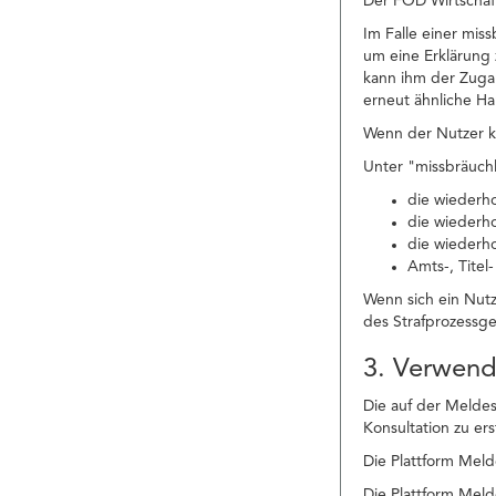
Der FÖD Wirtschaft
Im Falle einer mi
um eine Erklärung 
kann ihm der Zuga
erneut ähnliche H
Wenn der Nutzer ke
Unter "missbräuchl
die wiederh
die wiederh
die wiederh
Amts-, Titel
Wenn sich ein Nut
des Strafprozessg
3. Verwen
Die auf der Meldes
Konsultation zu er
Die Plattform Meld
Die Plattform Meld