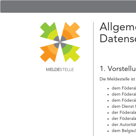
Allgem
Datens
1. Vorstell
MELDE
STELLE
Die Meldestelle ist
dem Föderale
dem Föderal
dem Föderal
dem Dienst f
der Föderal
der Föderala
der Autoritä
dem Belgisch