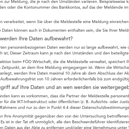
n zur Meldung, die je nach den Umständen variieren. Beispielsweise ka
en oder die Kontonummer des Bankkontos, auf das der Meldende im R
 verarbeitet, wenn Sie über die Meldestelle eine Meldung einreichen
Daten können auch in Dokumenten enthalten sein, die Sie Ihrer Meld
 werden Ihre Daten aufbewahrt?
teten personenbezogenen Daten werden nur so lange aufbewahrt, wie di
ch ist; Dieser Zeitraum kann je nach den Umständen und den beteiligten
pektion beim FÖD Wirtschaft, die die Meldestelle verwaltet, speicher
 Zeitpunkt, an dem Ihre Meldung eingegangen ist. Wenn die Wirtscha
anlegt, werden Ihre Daten maximal 10 Jahre ab dem Abschluss der Akt
Aufbewahrungsfrist von 10 Jahren erforderlichenfalls bis zum endgült
ugriff auf Ihre Daten und an wen werden sie weitergege
nden kann es vorkommen, dass die Partner der Meldestelle personenb
für die IKT-Infrastruktur) oder öffentlichen (z. B. Aufsichts- oder Justi
n Rahmens und nur zu den in Punkt 4.4 dieser Datenschutzbestimmung
nn Ihre Anonymität gegenüber den von der Untersuchung betroffenen 
 Es ist in der Tat oft unmöglich, alle den Beschwerdeführer identifizie
 Daten aus der Akte zu entfernen und/oder eine Vernehmung unter 