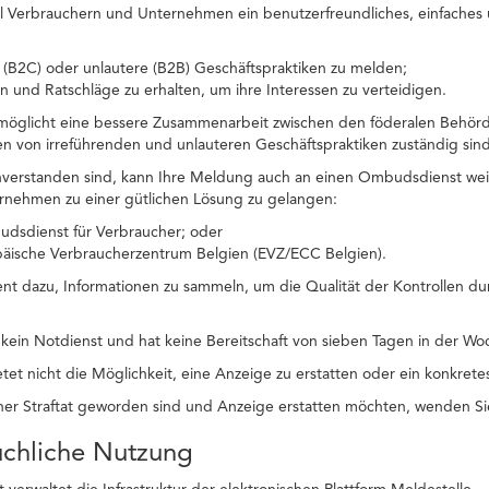
ll Verbrauchern und Unternehmen ein benutzerfreundliches, einfaches u
 (B2C) oder unlautere (B2B) Geschäftspraktiken zu melden;
n und Ratschläge zu erhalten, um ihre Interessen zu verteidigen.
rmöglicht eine bessere Zusammenarbeit zwischen den föderalen Behörd
llen von irreführenden und unlauteren Geschäftspraktiken zuständig sind
nverstanden sind, kann Ihre Meldung auch an einen Ombudsdienst wei
rnehmen zu einer gütlichen Lösung zu gelangen:
dsdienst für Verbraucher; oder
päische Verbraucherzentrum Belgien (EVZ/ECC Belgien).
ent dazu, Informationen zu sammeln, um die Qualität der Kontrollen du
t kein Notdienst und hat keine Bereitschaft von sieben Tagen in der 
tet nicht die Möglichkeit, eine Anzeige zu erstatten oder ein konkrete
er Straftat geworden sind und Anzeige erstatten möchten, wenden Sie
uchliche Nutzung