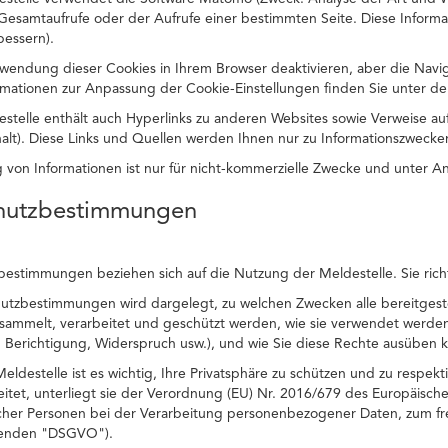
 Gesamtaufrufe oder der Aufrufe einer bestimmten Seite. Diese Inform
bessern).
wendung dieser Cookies in Ihrem Browser deaktivieren, aber die Navi
ormationen zur Anpassung der Cookie-Einstellungen finden Sie unter der
estelle enthält auch Hyperlinks zu anderen Websites sowie Verweise 
halt). Diese Links und Quellen werden Ihnen nur zu Informationszwecken
ng von Informationen ist nur für nicht-kommerzielle Zwecke und unter A
chutzbestimmungen
estimmungen beziehen sich auf die Nutzung der Meldestelle. Sie richte
hutzbestimmungen wird dargelegt, zu welchen Zwecken alle bereitges
esammelt, verarbeitet und geschützt werden, wie sie verwendet werden
 Berichtigung, Widerspruch usw.), und wie Sie diese Rechte ausüben 
eldestelle ist es wichtig, Ihre Privatsphäre zu schützen und zu respe
itet, unterliegt sie der Verordnung (EU) Nr. 2016/679 des Europäisch
icher Personen bei der Verarbeitung personenbezogener Daten, zum fr
genden "DSGVO").