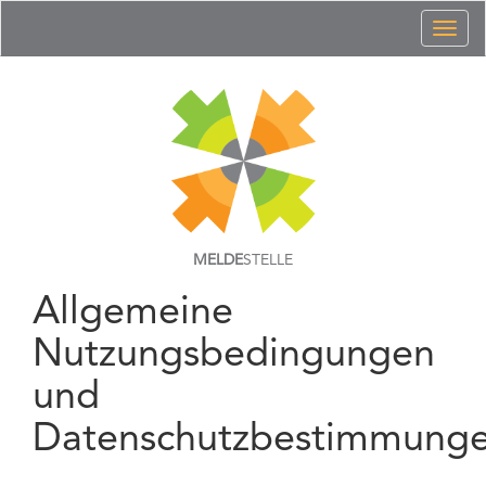
Toggl
naviga
MELDE
STELLE
Allgemeine
Nutzungsbedingungen
und
Datenschutzbestimmung