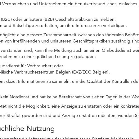
ll Verbrauchern und Unternehmen ein benutzerfreundliches, einfaches u
 (B2C) oder unlautere (B2B) Geschäftspraktiken zu melden;
n und Ratschläge zu erhalten, um ihre Interessen zu verteidigen.
rmöglicht eine bessere Zusammenarbeit zwischen den föderalen Behörd
llen von irreführenden und unlauteren Geschäftspraktiken zuständig sind
nverstanden sind, kann Ihre Meldung auch an einen Ombudsdienst wei
rnehmen zu einer gütlichen Lösung zu gelangen:
dsdienst für Verbraucher; oder
päische Verbraucherzentrum Belgien (EVZ/ECC Belgien).
ent dazu, Informationen zu sammeln, um die Qualität der Kontrollen du
t kein Notdienst und hat keine Bereitschaft von sieben Tagen in der 
tet nicht die Möglichkeit, eine Anzeige zu erstatten oder ein konkrete
er Straftat geworden sind und Anzeige erstatten möchten, wenden Sie
uchliche Nutzung