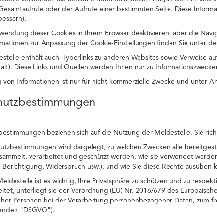
 Gesamtaufrufe oder der Aufrufe einer bestimmten Seite. Diese Inform
bessern).
wendung dieser Cookies in Ihrem Browser deaktivieren, aber die Navi
ormationen zur Anpassung der Cookie-Einstellungen finden Sie unter der
estelle enthält auch Hyperlinks zu anderen Websites sowie Verweise 
halt). Diese Links und Quellen werden Ihnen nur zu Informationszwecken
ng von Informationen ist nur für nicht-kommerzielle Zwecke und unter A
chutzbestimmungen
estimmungen beziehen sich auf die Nutzung der Meldestelle. Sie richte
hutzbestimmungen wird dargelegt, zu welchen Zwecken alle bereitges
esammelt, verarbeitet und geschützt werden, wie sie verwendet werden
 Berichtigung, Widerspruch usw.), und wie Sie diese Rechte ausüben 
eldestelle ist es wichtig, Ihre Privatsphäre zu schützen und zu respe
itet, unterliegt sie der Verordnung (EU) Nr. 2016/679 des Europäisch
icher Personen bei der Verarbeitung personenbezogener Daten, zum fr
genden "DSGVO").