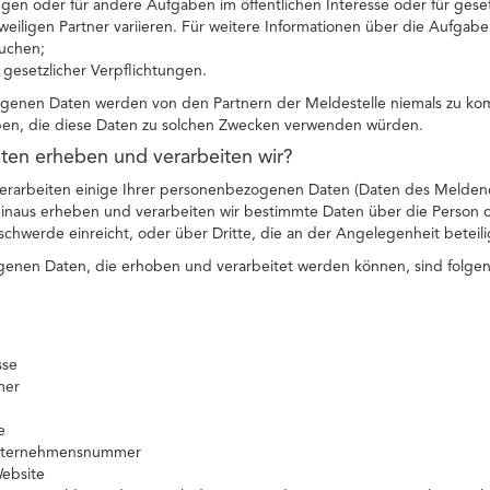
en oder für andere Aufgaben im öffentlichen Interesse oder für gese
eiligen Partner variieren. Für weitere Informationen über die Aufgab
uchen;
g gesetzlicher Verpflichtungen.
genen Daten werden von den Partnern der Meldestelle niemals zu ko
ben, die diese Daten zu solchen Zwecken verwenden würden.
ten erheben und verarbeiten wir?
erarbeiten einige Ihrer personenbezogenen Daten (Daten des Melden
 hinaus erheben und verarbeiten wir bestimmte Daten über die Person
hwerde einreicht, oder über Dritte, die an der Angelegenheit beteilig
enen Daten, die erhoben und verarbeitet werden können, sind folge
sse
mer
e
Unternehmensnummer
Website