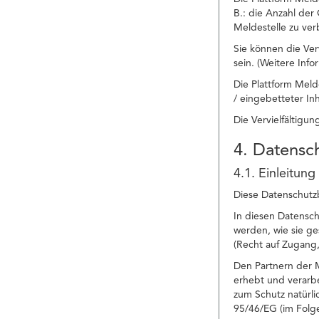
B.: die Anzahl der
Meldestelle zu ver
Sie können die Ver
sein. (Weitere Inf
Die Plattform Meld
/ eingebetteter In
Die Vervielfältigu
4. Datens
4.1. Einleitung
Diese Datenschutzb
In diesen Datensc
werden, wie sie g
(Recht auf Zugang,
Den Partnern der M
erhebt und verarbe
zum Schutz natürl
95/46/EG (im Fol