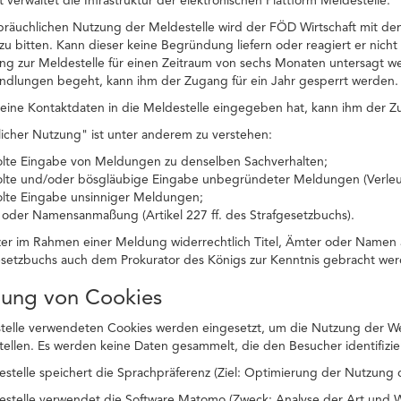
 verwaltet die Infrastruktur der elektronischen Plattform Meldestelle.
ssbräuchlichen Nutzung der Meldestelle wird der FÖD Wirtschaft mit 
zu bitten. Kann dieser keine Begründung liefern oder reagiert er nicht 
ng zur Meldestelle für einen Zeitraum von sechs Monaten untersagt w
andlungen begeht, kann ihm der Zugang für ein Jahr gesperrt werden.
ine Kontaktdaten in die Meldestelle eingegeben hat, kann ihm der Zu
icher Nutzung" ist unter anderem zu verstehen:
olte Eingabe von Meldungen zu denselben Sachverhalten;
olte und/oder bösgläubige Eingabe unbegründeter Meldungen (Verle
olte Eingabe unsinniger Meldungen;
- oder Namensanmaßung (Artikel 227 ff. des Strafgesetzbuchs).
zer im Rahmen einer Meldung widerrechtlich Titel, Ämter oder Namen 
esetzbuchs auch dem Prokurator des Königs zur Kenntnis gebracht wer
dung von Cookies
telle verwendeten Cookies werden eingesetzt, um die Nutzung der Web
stellen. Es werden keine Daten gesammelt, die den Besucher identifizie
estelle speichert die Sprachpräferenz (Ziel: Optimierung der Nutzung 
estelle verwendet die Software Matomo (Zweck: Analyse der Art und We