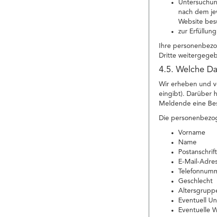
Untersuchung
nach dem jew
Website bes
zur Erfüllun
Ihre personenbezo
Dritte weitergege
4.5. Welche Da
Wir erheben und v
eingibt). Darüber
Meldende eine Besc
Die personenbezog
Vorname
Name
Postanschrift
E-Mail-Adre
Telefonnum
Geschlecht
Altersgrupp
Eventuell 
Eventuelle 