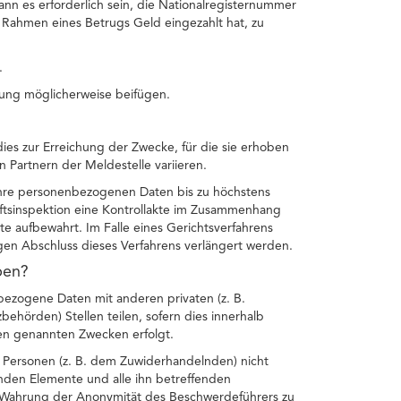
nn es erforderlich sein, die Nationalregisternummer
ahmen eines Betrugs Geld eingezahlt hat, zu
.
ung möglicherweise beifügen.
es zur Erreichung der Zwecke, für die sie erhoben
 Partnern der Meldestelle variieren.
t Ihre personenbezogenen Daten bis zu höchstens
ftsinspektion eine Kontrollakte im Zusammenhang
e aufbewahrt. Im Falle eines Gerichtsverfahrens
igen Abschluss dieses Verfahrens verlängert werden.
ben?
ezogene Daten mit anderen privaten (z. B.
zbehörden) Stellen teilen, sofern dies innerhalb
en genannten Zwecken erfolgt.
Personen (z. B. dem Zuwiderhandelnden) nicht
renden Elemente und alle ihn betreffenden
Wahrung der Anonymität des Beschwerdeführers zu