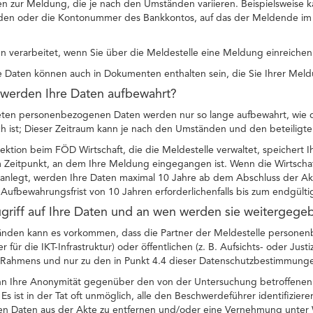
n zur Meldung, die je nach den Umständen variieren. Beispielsweise ka
en oder die Kontonummer des Bankkontos, auf das der Meldende im R
 verarbeitet, wenn Sie über die Meldestelle eine Meldung einreichen
Daten können auch in Dokumenten enthalten sein, die Sie Ihrer Meld
 werden Ihre Daten aufbewahrt?
teten personenbezogenen Daten werden nur so lange aufbewahrt, wie di
ch ist; Dieser Zeitraum kann je nach den Umständen und den beteiligten
pektion beim FÖD Wirtschaft, die die Meldestelle verwaltet, speicher
 Zeitpunkt, an dem Ihre Meldung eingegangen ist. Wenn die Wirtscha
anlegt, werden Ihre Daten maximal 10 Jahre ab dem Abschluss der Akt
Aufbewahrungsfrist von 10 Jahren erforderlichenfalls bis zum endgült
ugriff auf Ihre Daten und an wen werden sie weitergege
nden kann es vorkommen, dass die Partner der Meldestelle personenb
für die IKT-Infrastruktur) oder öffentlichen (z. B. Aufsichts- oder Justi
n Rahmens und nur zu den in Punkt 4.4 dieser Datenschutzbestimmung
nn Ihre Anonymität gegenüber den von der Untersuchung betroffenen 
 Es ist in der Tat oft unmöglich, alle den Beschwerdeführer identifizie
 Daten aus der Akte zu entfernen und/oder eine Vernehmung unter 