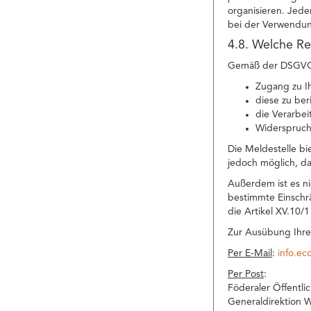
organisieren. Jede
bei der Verwendun
4.8. Welche Re
Gemäß der DSGVO h
Zugang zu I
diese zu ber
die Verarbei
Widerspruch
Die Meldestelle bi
jedoch möglich, da
Außerdem ist es n
bestimmte Einschr
die Artikel XV.10/
Zur Ausübung Ihre
Per E-Mail
:
info.e
Per Post
:
Föderaler Öffentli
Generaldirektion W