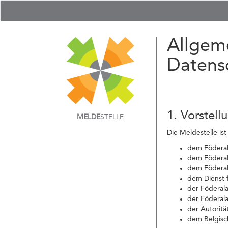
Allgem
Datens
1. Vorstell
MELDE
STELLE
Die Meldestelle ist
dem Föderale
dem Föderal
dem Föderal
dem Dienst f
der Föderal
der Föderala
der Autoritä
dem Belgisch