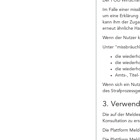
Der FÖD Wirtschaft
Im Falle einer mi
um eine Erklärung 
kann ihm der Zuga
erneut ähnliche H
Wenn der Nutzer ke
Unter "missbräuchl
die wiederh
die wiederh
die wiederh
Amts-, Titel
Wenn sich ein Nut
des Strafprozessg
3. Verwen
Die auf der Meldes
Konsultation zu er
Die Plattform Meld
Die Plattform Meld