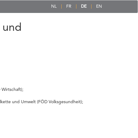
NL
FR
DE
EN
 und
Wirtschaft);
elkette und Umwelt (FÖD Volksgesundheit);