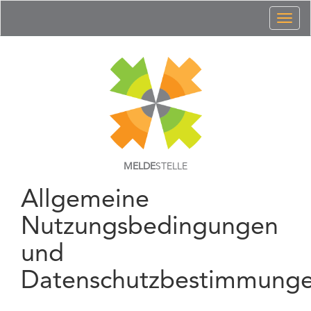
Toggl
naviga
MELDE
STELLE
Allgemeine
Nutzungsbedingungen
und
Datenschutzbestimmung