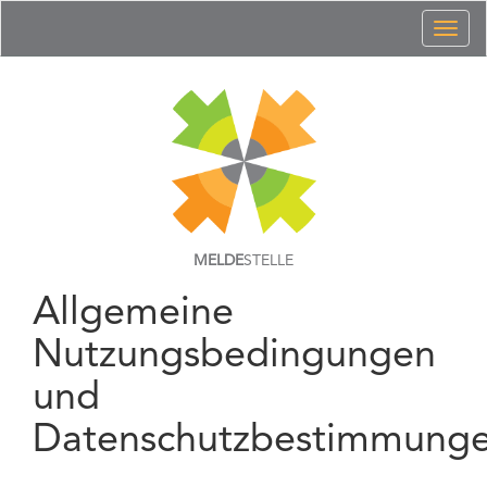
Toggl
naviga
MELDE
STELLE
Allgemeine
Nutzungsbedingungen
und
Datenschutzbestimmung