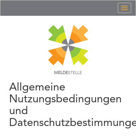
Toggl
naviga
MELDE
STELLE
Allgemeine
Nutzungsbedingungen
und
Datenschutzbestimmung