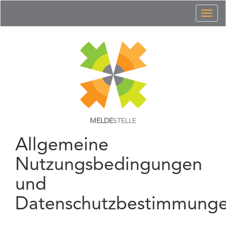
Toggl
naviga
MELDE
STELLE
Allgemeine
Nutzungsbedingungen
und
Datenschutzbestimmung