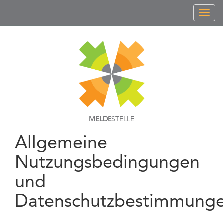
Toggl
naviga
MELDE
STELLE
Allgemeine
Nutzungsbedingungen
und
Datenschutzbestimmung