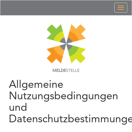
Toggl
naviga
MELDE
STELLE
Allgemeine
Nutzungsbedingungen
und
Datenschutzbestimmung