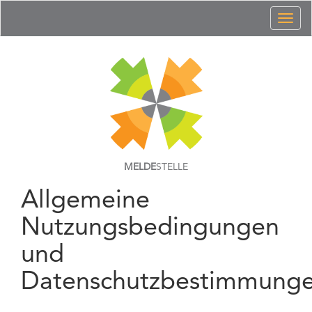
Toggl
naviga
MELDE
STELLE
Allgemeine
Nutzungsbedingungen
und
Datenschutzbestimmung