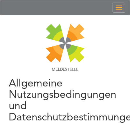
Toggl
naviga
MELDE
STELLE
Allgemeine
Nutzungsbedingungen
und
Datenschutzbestimmung