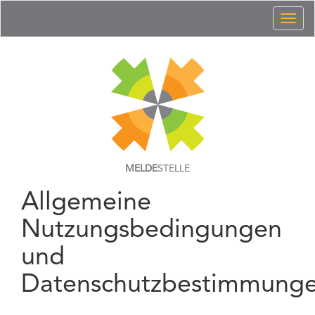
Toggl
naviga
MELDE
STELLE
Allgemeine
Nutzungsbedingungen
und
Datenschutzbestimmung