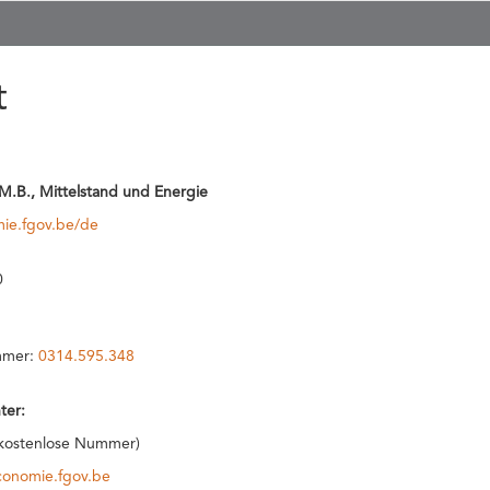
t
M.B., Mittelstand und Energie
ie.fgov.be/de
0
mmer:
0314.595.348
ter:
 (kostenlose Nummer)
conomie.fgov.be